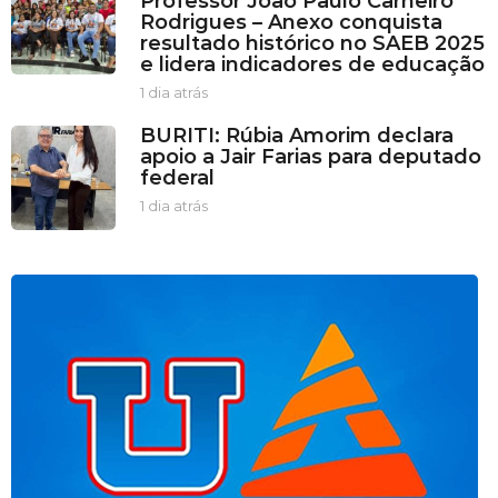
Professor João Paulo Carneiro
r
Rodrigues – Anexo conquista
a
resultado histórico no SAEB 2025
s
e lidera indicadores de educação
a
t
1 dia atrás
1
r
d
BURITI: Rúbia Amorim declara
á
i
apoio a Jair Farias para deputado
s
a
federal
a
t
1 dia atrás
1
r
d
á
i
s
a
a
t
r
á
s