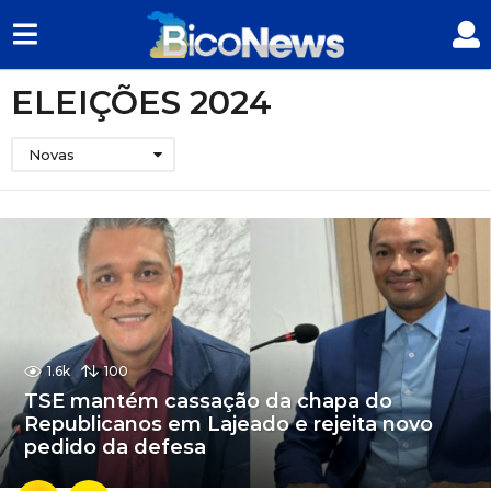
ELEIÇÕES 2024
Novas
1.6k
100
TSE mantém cassação da chapa do
Republicanos em Lajeado e rejeita novo
pedido da defesa