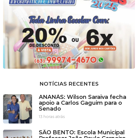
NOTÍCIAS RECENTES
ANANÁS: Wilson Saraiva fecha
apoio a Carlos Gaguim para o
Senado
13 horas atrás
1
3
h
SÃO BENTO: Escola Municipal
o