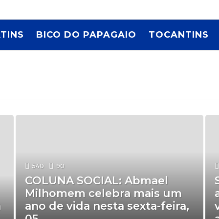
TINS
BICO DO PAPAGAIO
TOCANTINS
540
90
COLUNA SOCIAL: Abmael
Milhomem celebra mais um
a
ano de vida nesta sexta-feira,
05