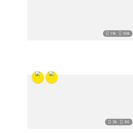
1.1k
108
3k
90