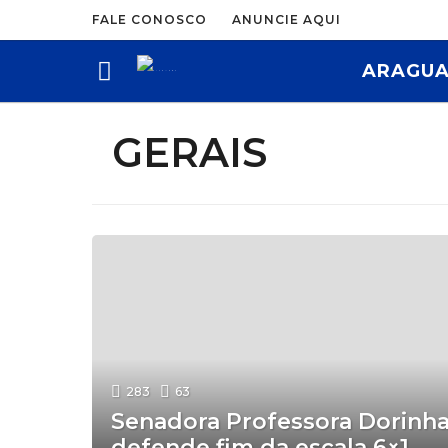
FALE CONOSCO
ANUNCIE AQUI
ARAGUA
GERAIS
283
63
Senadora Professora Dorinh
defende fim da escala 6×1