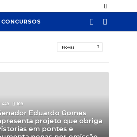
CONCURSOS
Novas
449
109
Senador Eduardo Gomes
apresenta projeto que obriga
vistorias em pontes e
aumenta penas por omissão