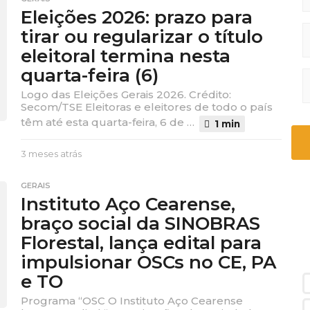
s
Eleições 2026: prazo para
e
tirar ou regularizar o título
s
a
eleitoral termina nesta
t
quarta-feira (6)
r
á
Logo das Eleições Gerais 2026. Crédito:
s
Secom/TSE Eleitoras e eleitores de todo o país
têm até esta quarta-feira, 6 de …
1 min
3 meses atrás
3
m
e
GERAIS
s
Instituto Aço Cearense,
e
braço social da SINOBRAS
s
a
Florestal, lança edital para
t
impulsionar OSCs no CE, PA
r
á
e TO
s
Programa “OSC O Instituto Aço Cearense