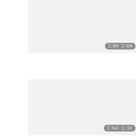
619
109
942
122