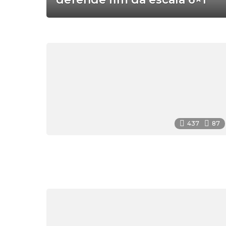
437
87