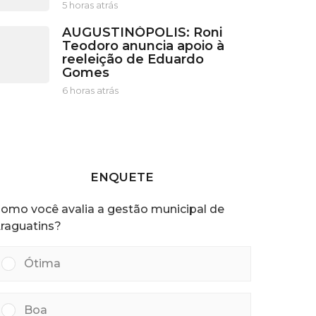
s
5 horas atrás
5
a
h
t
AUGUSTINÓPOLIS: Roni
o
r
Teodoro anuncia apoio à
r
á
reeleição de Eduardo
a
s
Gomes
s
a
6 horas atrás
6
t
h
r
o
á
r
s
a
s
a
ENQUETE
t
r
omo você avalia a gestão municipal de
á
s
raguatins?
Ótima
Boa