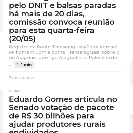
pelo DNIT e balsas paradas
t
há mais de 20 dias,
r
á
comissão convoca reunião
s
para esta quarta-feira
(20/05)
Registro da Ponte Transaraguaia/Foto: Abmael
Milhomem Com a ponte Transaraguaia, sobre o
rio Araguaia, que liga Araguatins a Palestina do
…
1 min
3 meses atrás
3
m
e
GERAIS
s
Eduardo Gomes articula no
e
Senado votação de pacote
s
a
de R$ 30 bilhões para
t
ajudar produtores rurais
r
á
endividados