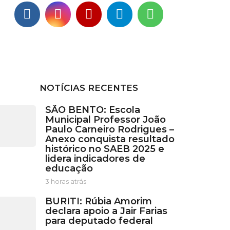
NOTÍCIAS RECENTES
SÃO BENTO: Escola
Municipal Professor João
Paulo Carneiro Rodrigues –
Anexo conquista resultado
histórico no SAEB 2025 e
lidera indicadores de
educação
3 horas atrás
3
h
BURITI: Rúbia Amorim
o
declara apoio a Jair Farias
r
para deputado federal
a