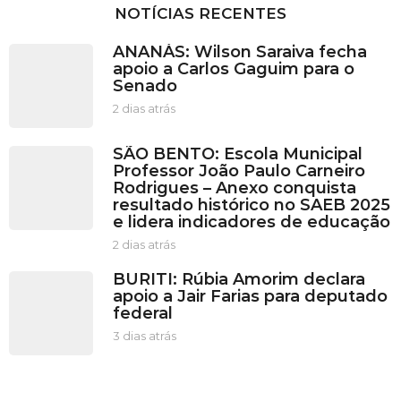
NOTÍCIAS RECENTES
ANANÁS: Wilson Saraiva fecha
apoio a Carlos Gaguim para o
Senado
2 dias atrás
2
d
i
SÃO BENTO: Escola Municipal
a
Professor João Paulo Carneiro
s
Rodrigues – Anexo conquista
a
resultado histórico no SAEB 2025
t
e lidera indicadores de educação
r
á
2 dias atrás
2
s
d
BURITI: Rúbia Amorim declara
i
apoio a Jair Farias para deputado
a
federal
s
a
3 dias atrás
3
t
d
r
i
á
a
s