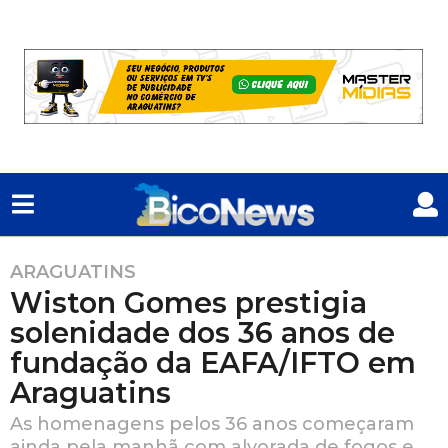
ARAGUATINS
2
Wiston Gomes prestigia
a
n
solenidade dos 36 anos de
o
fundação da EAFA/IFTO em
s
Araguatins
a
t
As homenagens pelos 36 anos começaram
r
ainda pela manhã com alvorada de fogos e