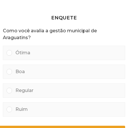
s
a
t
r
ENQUETE
á
s
Como você avalia a gestão municipal de
Araguatins?
Ótima
Boa
Regular
Ruim