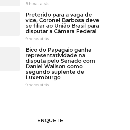
8 horas atrás
8
h
Preterido para a vaga de
o
vice, Coronel Barbosa deve
r
se filiar ao União Brasil para
a
disputar a Câmara Federal
s
a
9 horas atrás
9
t
h
r
Bico do Papagaio ganha
o
á
representatividade na
r
s
disputa pelo Senado com
a
Daniel Walison como
s
segundo suplente de
a
Luxemburgo
t
r
9 horas atrás
9
á
h
s
o
r
a
s
a
ENQUETE
t
r