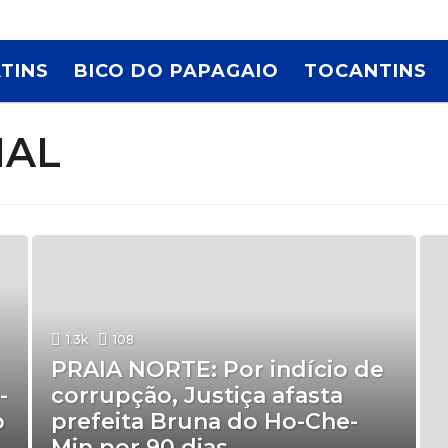
TINS
BICO DO PAPAGAIO
TOCANTINS
IAL
1.3k
108
PRAIA NORTE: Por indício de
-
corrupção, Justiça afasta
o
prefeita Bruna do Ho-Che-
Min por 90 dias