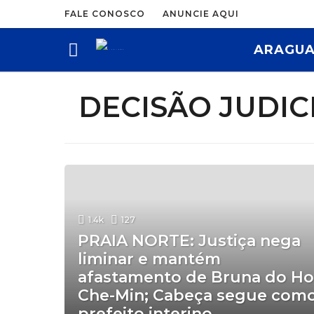
FALE CONOSCO
ANUNCIE AQUI
ARAGUA
DECISÃO JUDIC
1.4k
127
PRAIA NORTE: Justiça nega
liminar e mantém
afastamento de Bruna do Ho
Che-Min; Cabeça segue com
prefeito interino