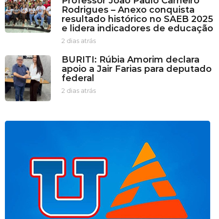
Professor João Paulo Carneiro
r
Rodrigues – Anexo conquista
a
resultado histórico no SAEB 2025
s
e lidera indicadores de educação
a
t
2 dias atrás
2
r
d
BURITI: Rúbia Amorim declara
á
i
apoio a Jair Farias para deputado
s
a
federal
s
a
2 dias atrás
2
t
d
r
i
á
a
s
s
a
t
r
á
s