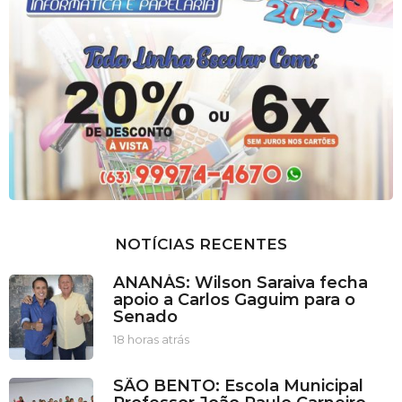
NOTÍCIAS RECENTES
ANANÁS: Wilson Saraiva fecha
apoio a Carlos Gaguim para o
Senado
18 horas atrás
1
8
h
SÃO BENTO: Escola Municipal
o