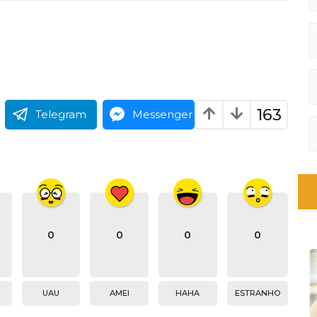
163
Telegram
Messenger
0
0
0
0
UAU
AMEI
HAHA
ESTRANHO