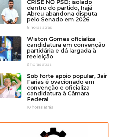
CRISE NO PSD: isolado
dentro do partido, Irajá
Abreu abandona disputa
pelo Senado em 2026
8 horas atrás
8
h
Wiston Gomes oficializa
o
candidatura em convenção
r
partidária e dá largada à
a
reeleição
s
a
9 horas atrás
9
t
h
r
Sob forte apoio popular, Jair
o
á
Farias é ovacionado em
r
s
convenção e oficializa
a
candidatura à Câmara
s
Federal
a
t
10 horas atrás
1
r
0
á
h
s
o
r
a