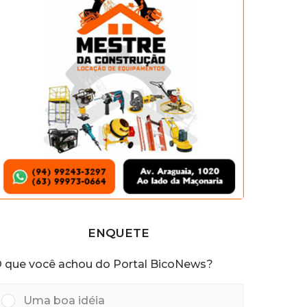
s
a
t
r
á
s
ENQUETE
 que você achou do Portal BicoNews?
Uma boa idéia