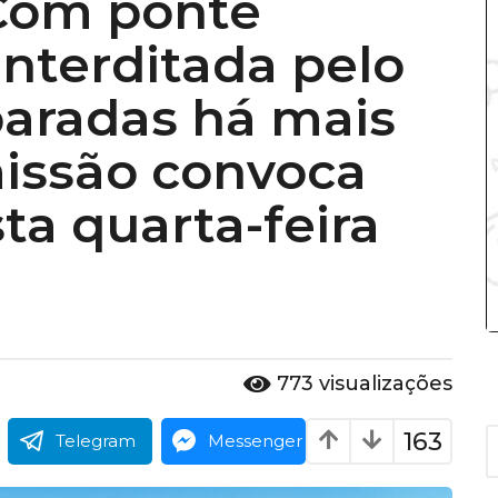
Com ponte
interditada pelo
paradas há mais
missão convoca
ta quarta-feira
773
visualizações
A
163
Telegram
Messenger
r
q
u