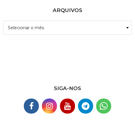
ARQUIVOS
A
r
q
u
i
v
o
s
SIGA-NOS