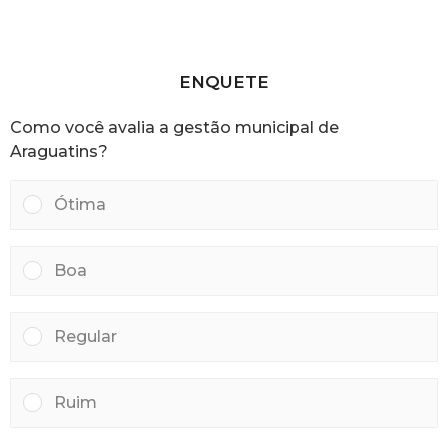
r
o
á
r
s
a
s
ENQUETE
a
t
Como você avalia a gestão municipal de
r
á
Araguatins?
s
Ótima
Boa
Regular
Ruim