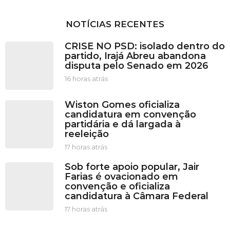
NOTÍCIAS RECENTES
CRISE NO PSD: isolado dentro do
partido, Irajá Abreu abandona
disputa pelo Senado em 2026
16 horas atrás
1
6
h
Wiston Gomes oficializa
o
candidatura em convenção
r
partidária e dá largada à
a
reeleição
s
a
17 horas atrás
1
t
7
Sob forte apoio popular, Jair
r
h
Farias é ovacionado em
á
o
convenção e oficializa
s
r
candidatura à Câmara Federal
a
s
17 horas atrás
1
a
7
t
h