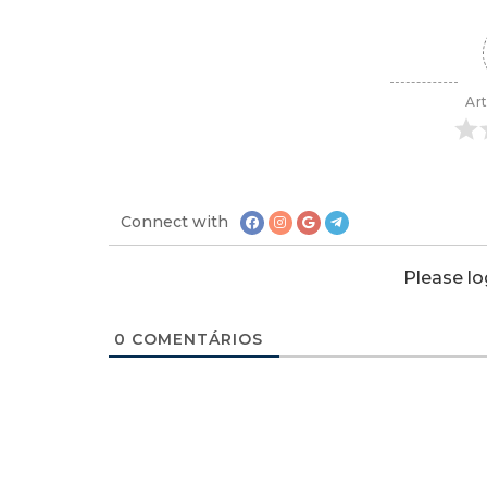
Art
Connect with
Please l
0
COMENTÁRIOS