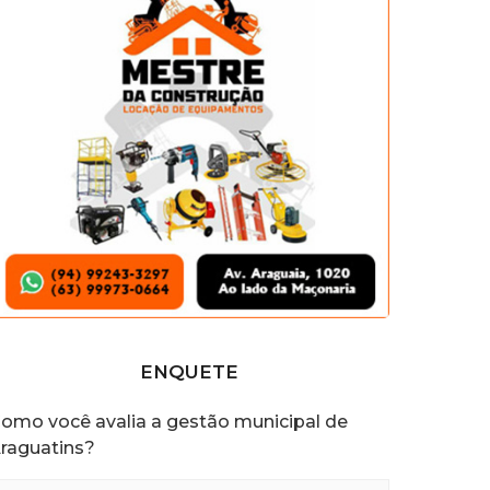
s
a
t
r
á
s
ENQUETE
omo você avalia a gestão municipal de
raguatins?