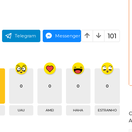
101
Telegram
Messenger
0
0
0
0
UAU
AMEI
HAHA
ESTRANHO
C
A