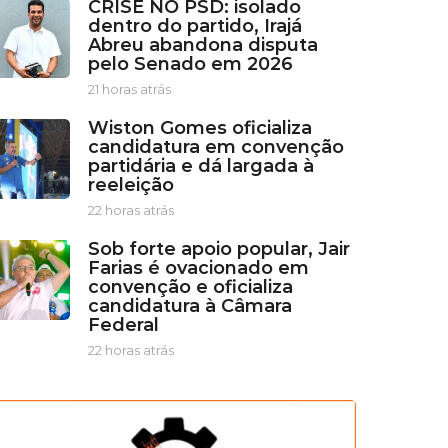
CRISE NO PSD: isolado
dentro do partido, Irajá
Abreu abandona disputa
pelo Senado em 2026
21 horas atrás
2
1
Wiston Gomes oficializa
h
candidatura em convenção
o
partidária e dá largada à
r
reeleição
a
s
22 horas atrás
2
a
2
t
Sob forte apoio popular, Jair
h
r
Farias é ovacionado em
o
á
convenção e oficializa
r
s
candidatura à Câmara
a
Federal
s
a
22 horas atrás
2
t
2
r
h
á
o
s
r
a