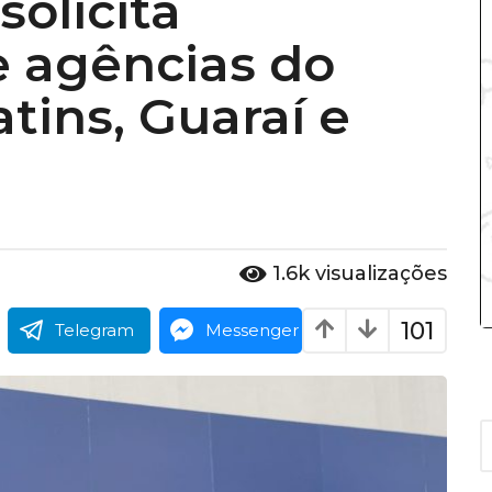
olicita
 agências do
ins, Guaraí e
1.6k
visualizações
101
Telegram
Messenger
A
r
q
u