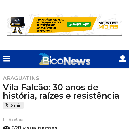
ARAGUATINS
1
Vila Falcão: 30 anos de
m
ê
história, raízes e resistência
s
3 min
a
t
P
1 mês atrás
1
r
o
m
á
628
visualizações