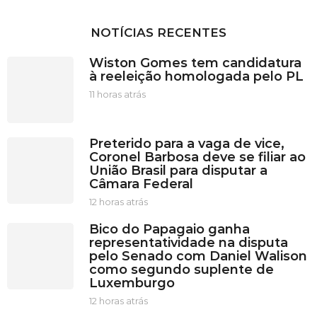
NOTÍCIAS RECENTES
Wiston Gomes tem candidatura
à reeleição homologada pelo PL
11 horas atrás
1
1
h
o
Preterido para a vaga de vice,
r
Coronel Barbosa deve se filiar ao
a
União Brasil para disputar a
s
Câmara Federal
a
t
12 horas atrás
1
r
2
Bico do Papagaio ganha
á
h
representatividade na disputa
s
o
pelo Senado com Daniel Walison
r
como segundo suplente de
a
Luxemburgo
s
a
12 horas atrás
1
t
2