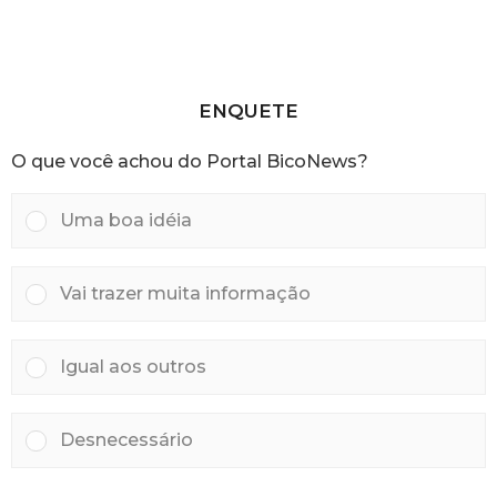
r
h
á
o
s
r
a
s
ENQUETE
a
t
O que você achou do Portal BicoNews?
r
á
s
Uma boa idéia
Vai trazer muita informação
Igual aos outros
Desnecessário