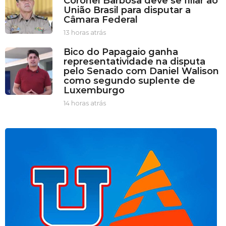
Coronel Barbosa deve se filiar ao
a
União Brasil para disputar a
s
Câmara Federal
a
t
13 horas atrás
1
r
3
Bico do Papagaio ganha
á
h
representatividade na disputa
s
o
pelo Senado com Daniel Walison
r
como segundo suplente de
a
Luxemburgo
s
a
14 horas atrás
1
t
4
r
h
á
o
s
r
a
s
a
t
r
á
s