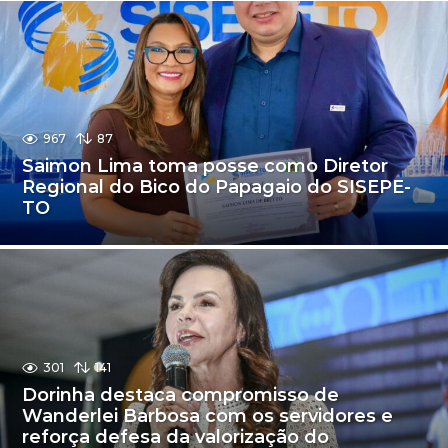
967
87
Saimon Lima toma posse como Diretor
Regional do Bico do Papagaio do SISEPE-
TO
301
141
Dorinha destaca compromisso de
Wanderlei Barbosa com os servidores e
reforça defesa da valorização do