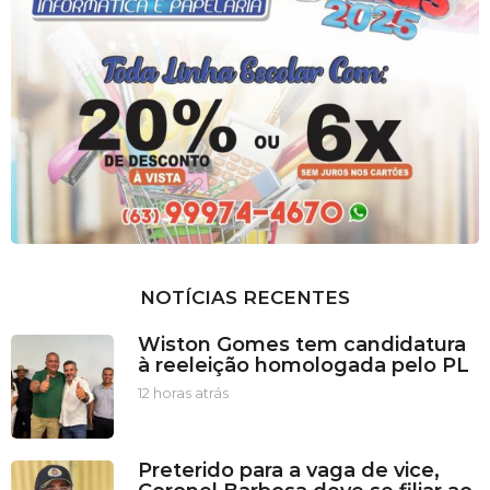
NOTÍCIAS RECENTES
Wiston Gomes tem candidatura
à reeleição homologada pelo PL
12 horas atrás
1
2
h
o
Preterido para a vaga de vice,
r