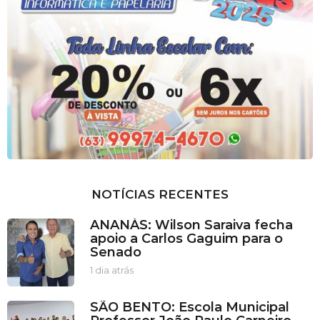
NOTÍCIAS RECENTES
ANANÁS: Wilson Saraiva fecha
apoio a Carlos Gaguim para o
Senado
1 dia atrás
1
d
i
SÃO BENTO: Escola Municipal
a