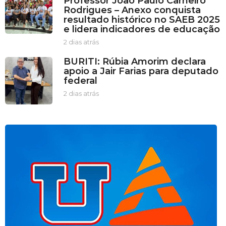
Professor João Paulo Carneiro
a
Rodrigues – Anexo conquista
t
resultado histórico no SAEB 2025
r
e lidera indicadores de educação
á
s
2 dias atrás
2
d
BURITI: Rúbia Amorim declara
i
apoio a Jair Farias para deputado
a
federal
s
a
2 dias atrás
2
t
d
r
i
á
a
s
s
a
t
r
á
s