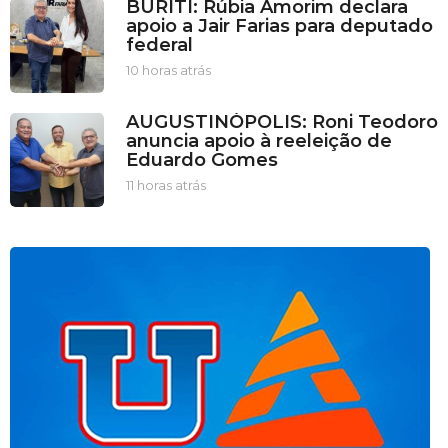
BURITI: Rúbia Amorim declara
o
apoio a Jair Farias para deputado
r
federal
a
s
10 horas atrás
1
a
0
t
h
AUGUSTINÓPOLIS: Roni Teodoro
r
o
anuncia apoio à reeleição de
á
r
Eduardo Gomes
s
a
s
11 horas atrás
1
a
1
t
h
r
o
á
r
s
a
s
a
t
r
á
s