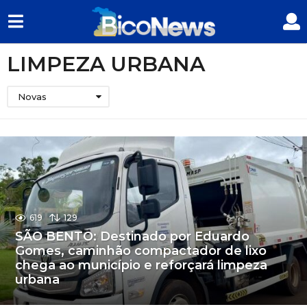
LIMPEZA URBANA
Novas
619
129
SÃO BENTO: Destinado por Eduardo
Gomes, caminhão compactador de lixo
chega ao município e reforçará limpeza
urbana