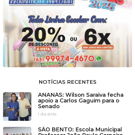
NOTÍCIAS RECENTES
ANANÁS: Wilson Saraiva fecha
apoio a Carlos Gaguim para o
Senado
1 dia atrás
1
d
i
SÃO BENTO: Escola Municipal
a