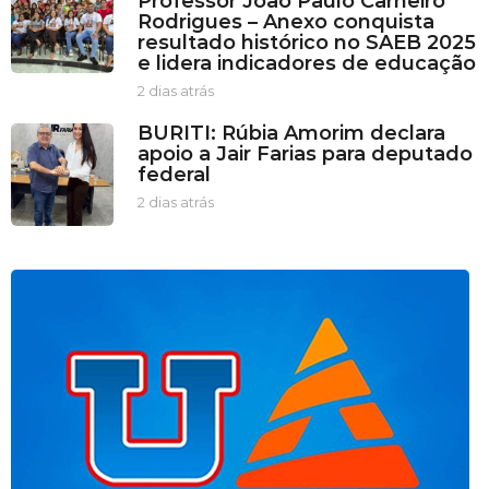
Professor João Paulo Carneiro
a
Rodrigues – Anexo conquista
t
resultado histórico no SAEB 2025
r
e lidera indicadores de educação
á
s
2 dias atrás
2
d
BURITI: Rúbia Amorim declara
i
apoio a Jair Farias para deputado
a
federal
s
a
2 dias atrás
2
t
d
r
i
á
a
s
s
a
t
r
á
s