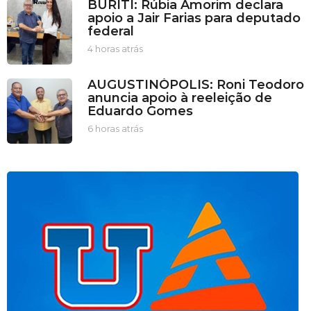
BURITI: Rúbia Amorim declara
o
apoio a Jair Farias para deputado
r
federal
a
s
4 horas atrás
4
a
h
t
o
AUGUSTINÓPOLIS: Roni Teodoro
r
r
anuncia apoio à reeleição de
á
a
Eduardo Gomes
s
s
a
6 horas atrás
6
t
h
r
o
á
r
s
a
s
a
t
r
á
s