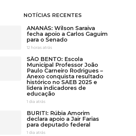
NOTÍCIAS RECENTES
ANANÁS: Wilson Saraiva
fecha apoio a Carlos Gaguim
para o Senado
12 horas atrás
1
2
SÃO BENTO: Escola
h
Municipal Professor João
o
Paulo Carneiro Rodrigues –
r
Anexo conquista resultado
a
histórico no SAEB 2025 e
s
lidera indicadores de
a
educação
t
r
1 dia atrás
1
á
d
s
BURITI: Rúbia Amorim
i
declara apoio a Jair Farias
a
para deputado federal
a
t
1 dia atrás
1
r