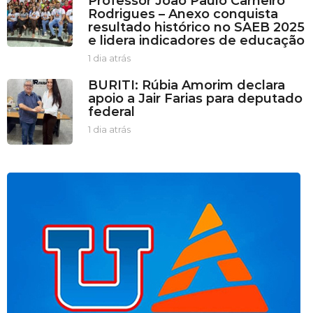
Professor João Paulo Carneiro
r
Rodrigues – Anexo conquista
a
resultado histórico no SAEB 2025
s
e lidera indicadores de educação
a
t
1 dia atrás
1
r
d
BURITI: Rúbia Amorim declara
á
i
apoio a Jair Farias para deputado
s
a
federal
a
t
1 dia atrás
1
r
d
á
i
s
a
a
t
r
á
s