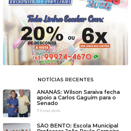
NOTÍCIAS RECENTES
ANANÁS: Wilson Saraiva fecha
apoio a Carlos Gaguim para o
Senado
11 horas atrás
1
1
h
SÃO BENTO: Escola Municipal
o