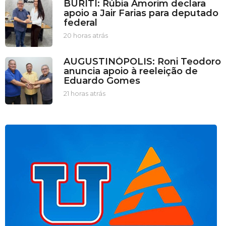
BURITI: Rúbia Amorim declara
h
apoio a Jair Farias para deputado
o
federal
r
a
20 horas atrás
2
s
0
a
h
AUGUSTINÓPOLIS: Roni Teodoro
t
o
anuncia apoio à reeleição de
r
r
Eduardo Gomes
á
a
s
s
21 horas atrás
2
a
1
t
h
r
o
á
r
s
a
s
a
t
r
á
s