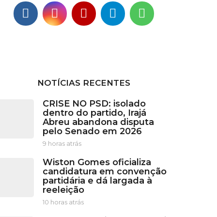
NOTÍCIAS RECENTES
CRISE NO PSD: isolado
dentro do partido, Irajá
Abreu abandona disputa
pelo Senado em 2026
9 horas atrás
9
h
Wiston Gomes oficializa
o
candidatura em convenção
r
partidária e dá largada à
a
reeleição
s
a
10 horas atrás
1
t
0