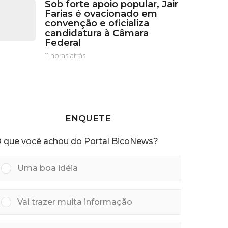
r
Sob forte apoio popular, Jair
h
á
Farias é ovacionado em
o
s
convenção e oficializa
r
candidatura à Câmara
a
Federal
s
a
11 horas atrás
1
t
1
r
h
á
o
s
r
a
s
ENQUETE
a
t
 que você achou do Portal BicoNews?
r
á
s
Uma boa idéia
Vai trazer muita informação