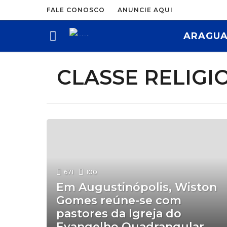
FALE CONOSCO
ANUNCIE AQUI
ARAGUA
CLASSE RELIGI
671
100
Em Augustinópolis, Wiston
Gomes reúne-se com
pastores da Igreja do
Evangelho Quadrangular