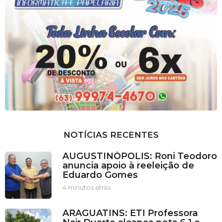
NOTÍCIAS RECENTES
AUGUSTINÓPOLIS: Roni Teodoro
anuncia apoio à reeleição de
Eduardo Gomes
4 minutos atrás
4
m
i
ARAGUATINS: ETI Professora
n