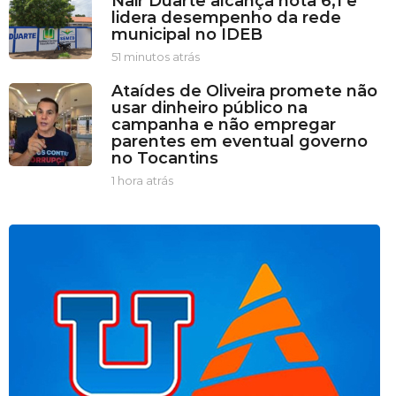
Nair Duarte alcança nota 6,1 e
u
lidera desempenho da rede
t
municipal no IDEB
o
s
51 minutos atrás
5
a
1
Ataídes de Oliveira promete não
t
m
usar dinheiro público na
r
i
campanha e não empregar
á
n
parentes em eventual governo
s
u
no Tocantins
t
o
1 hora atrás
1
s
h
a
o
t
r
r
a
á
a
s
t
r
á
s