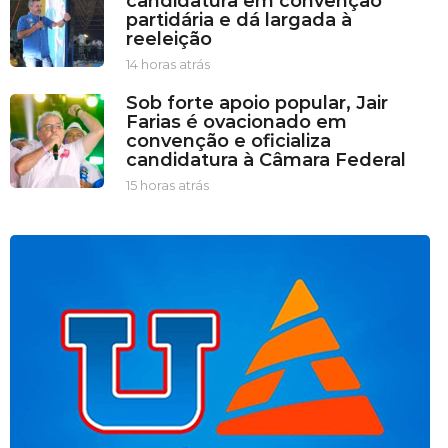
candidatura em convenção
r
partidária e dá largada à
a
reeleição
s
a
14 horas atrás
1
t
4
Sob forte apoio popular, Jair
r
h
Farias é ovacionado em
á
o
convenção e oficializa
s
r
candidatura à Câmara Federal
a
s
15 horas atrás
1
a
5
t
h
r
o
á
r
s
a
s
a
t
r
á
s