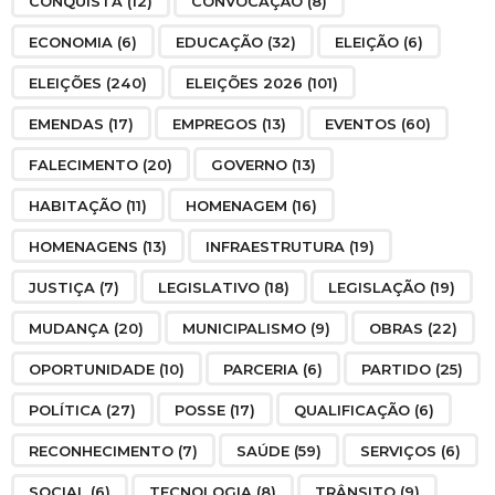
CONQUISTA
(12)
CONVOCAÇÃO
(8)
ECONOMIA
(6)
EDUCAÇÃO
(32)
ELEIÇÃO
(6)
ELEIÇÕES
(240)
ELEIÇÕES 2026
(101)
EMENDAS
(17)
EMPREGOS
(13)
EVENTOS
(60)
FALECIMENTO
(20)
GOVERNO
(13)
HABITAÇÃO
(11)
HOMENAGEM
(16)
HOMENAGENS
(13)
INFRAESTRUTURA
(19)
JUSTIÇA
(7)
LEGISLATIVO
(18)
LEGISLAÇÃO
(19)
MUDANÇA
(20)
MUNICIPALISMO
(9)
OBRAS
(22)
OPORTUNIDADE
(10)
PARCERIA
(6)
PARTIDO
(25)
POLÍTICA
(27)
POSSE
(17)
QUALIFICAÇÃO
(6)
RECONHECIMENTO
(7)
SAÚDE
(59)
SERVIÇOS
(6)
SOCIAL
(6)
TECNOLOGIA
(8)
TRÂNSITO
(9)