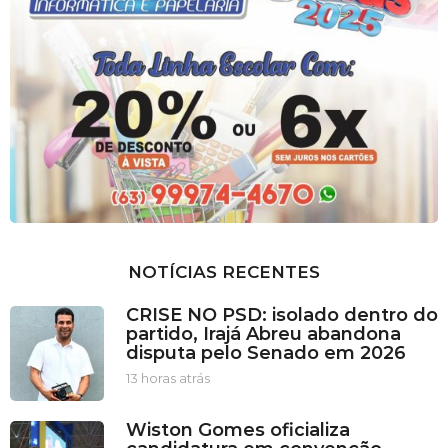
NOTÍCIAS RECENTES
CRISE NO PSD: isolado dentro do
partido, Irajá Abreu abandona
disputa pelo Senado em 2026
13 horas atrás
1
3
h
Wiston Gomes oficializa
o