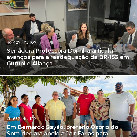
427
107
Senadora Professora Dorinha articula
avanços para a readequação da BR-153 em
Gurupi e Aliança
632
102
Em Bernardo Sayão, prefeito Osorio do
Som declara apoio a Jair Farias para