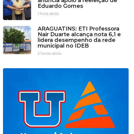
anuncia apoio à reeleição de
u
Eduardo Gomes
t
o
1 hora atrás
1
s
h
a
o
ARAGUATINS: ETI Professora
t
r
Nair Duarte alcança nota 6,1 e
r
a
lidera desempenho da rede
á
a
municipal no IDEB
s
t
r
2 horas atrás
2
á
h
s
o
r
a
s
a
t
r
á
s