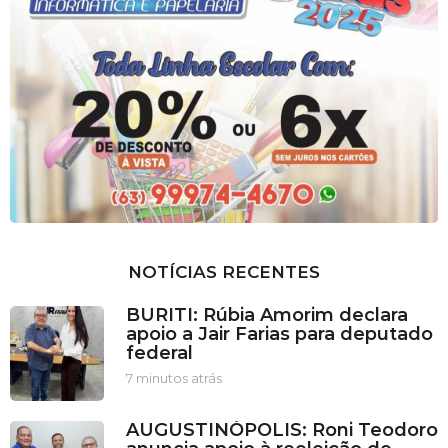
NOTÍCIAS RECENTES
BURITI: Rúbia Amorim declara
apoio a Jair Farias para deputado
federal
7 minutos atrás
7
m
i
AUGUSTINÓPOLIS: Roni Teodoro
n