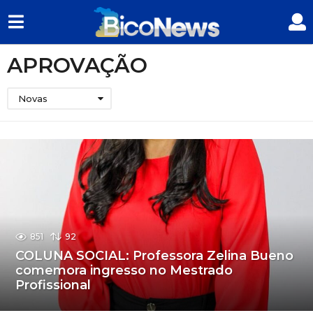
APROVAÇÃO
Novas
851
92
COLUNA SOCIAL: Professora Zelina Bueno
comemora ingresso no Mestrado
Profissional