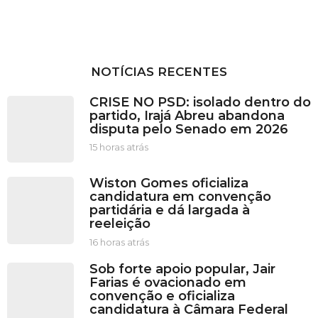
NOTÍCIAS RECENTES
CRISE NO PSD: isolado dentro do
partido, Irajá Abreu abandona
disputa pelo Senado em 2026
15 horas atrás
1
5
h
Wiston Gomes oficializa
o
candidatura em convenção
r
partidária e dá largada à
a
reeleição
s
a
16 horas atrás
1
t
6
Sob forte apoio popular, Jair
r
h
Farias é ovacionado em
á
o
convenção e oficializa
s
r
candidatura à Câmara Federal
a