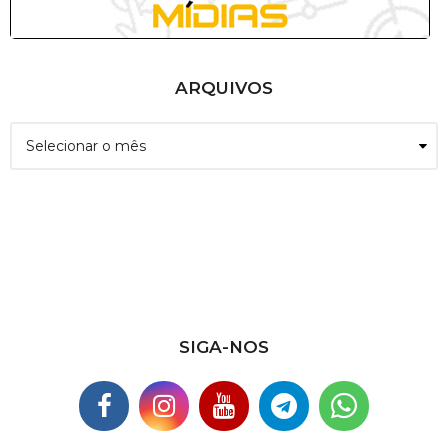
ARQUIVOS
A
r
q
u
i
v
o
s
SIGA-NOS