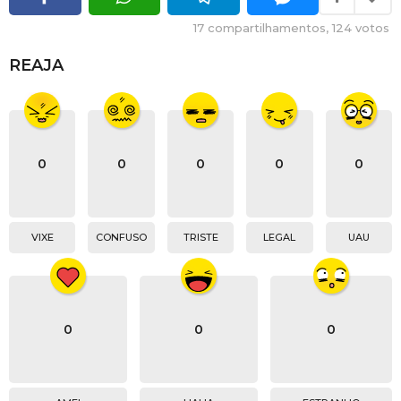
17
compartilhamentos,
124
votos
REAJA
0
0
0
0
0
VIXE
CONFUSO
TRISTE
LEGAL
UAU
0
0
0