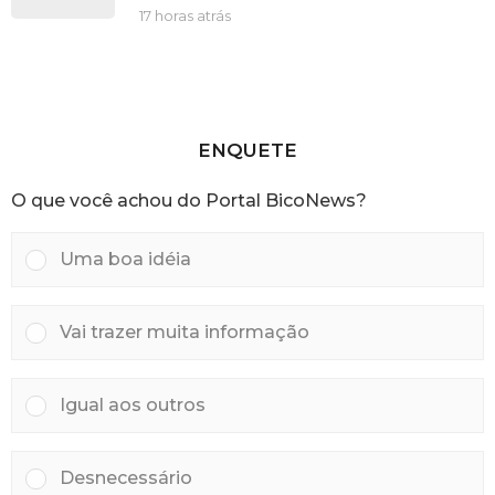
s
17 horas atrás
1
a
7
t
h
r
o
á
r
s
a
s
ENQUETE
a
t
O que você achou do Portal BicoNews?
r
á
s
Uma boa idéia
Vai trazer muita informação
Igual aos outros
Desnecessário