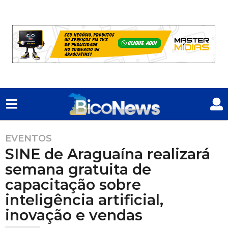
EVENTOS
3
SINE de Araguaína realizará
m
e
semana gratuita de
s
capacitação sobre
e
inteligência artificial,
s
inovação e vendas
a
t