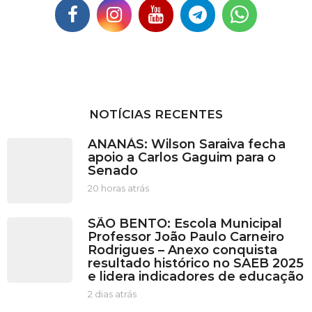
NOTÍCIAS RECENTES
ANANÁS: Wilson Saraiva fecha
apoio a Carlos Gaguim para o
Senado
20 horas atrás
2
0
h
SÃO BENTO: Escola Municipal
o
Professor João Paulo Carneiro
r
Rodrigues – Anexo conquista
a
resultado histórico no SAEB 2025
s
e lidera indicadores de educação
a
t
2 dias atrás
2
r
d