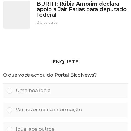
BURITI: Rúbia Amorim declara
á
i
apoio a Jair Farias para deputado
s
a
federal
s
a
2 dias atrás
2
t
d
r
i
á
a
s
s
a
t
r
ENQUETE
á
s
O que você achou do Portal BicoNews?
Uma boa idéia
Vai trazer muita informação
Igual aos outros