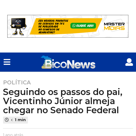
POLÍTICA
1
Seguindo os passos do pai,
a
n
Vicentinho Júnior almeja
o
chegar no Senado Federal
a
t
1 min
r
á
P
1 ano atrás
1