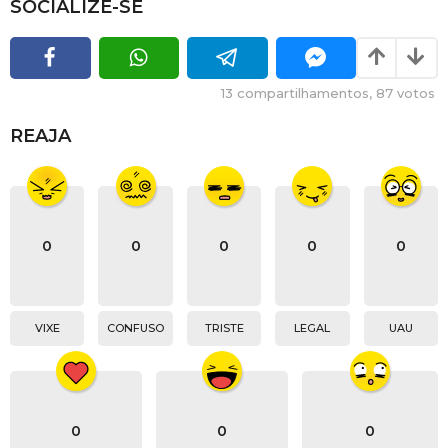
SOCIALIZE-SE
13
compartilhamentos,
87
votos
REAJA
0
0
0
0
0
VIXE
CONFUSO
TRISTE
LEGAL
UAU
0
0
0