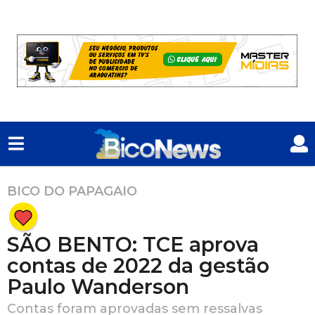
BICO DO PAPAGAIO
2
a
n
SÃO BENTO: TCE aprova
o
s
contas de 2022 da gestão
a
Paulo Wanderson
t
Contas foram aprovadas sem ressalvas
r