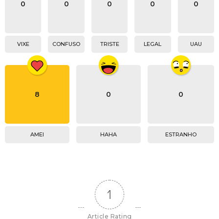
0
0
0
0
0
VIXE
CONFUSO
TRISTE
LEGAL
UAU
8
0
0
AMEI
HAHA
ESTRANHO
1
Article Rating