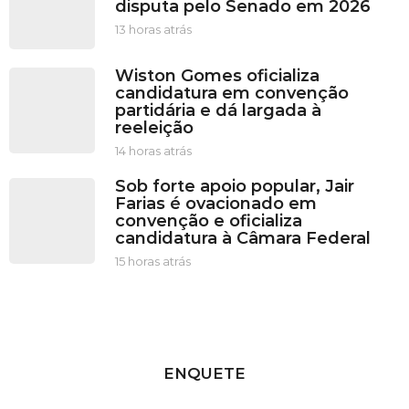
disputa pelo Senado em 2026
13 horas atrás
1
3
h
Wiston Gomes oficializa
o
candidatura em convenção
r
partidária e dá largada à
a
reeleição
s
a
14 horas atrás
1
t
4
Sob forte apoio popular, Jair
r
h
Farias é ovacionado em
á
o
convenção e oficializa
s
r
candidatura à Câmara Federal
a
s
15 horas atrás
1
a
4
t
h
r
o
á
r
s
a
s
ENQUETE
a
t