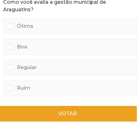
Como você avalia a gestão municipal de
r
á
Araguatins?
s
Ótima
Boa
Regular
Ruim
VOTAR