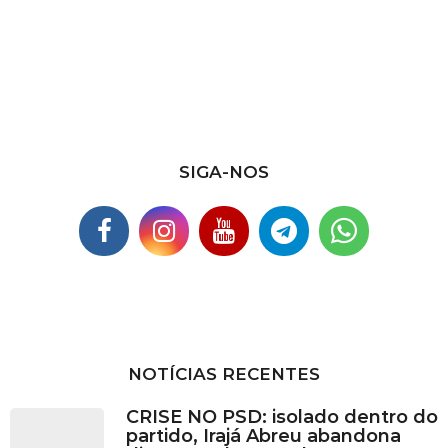
u
i
v
o
s
SIGA-NOS
NOTÍCIAS RECENTES
CRISE NO PSD: isolado dentro do
partido, Irajá Abreu abandona