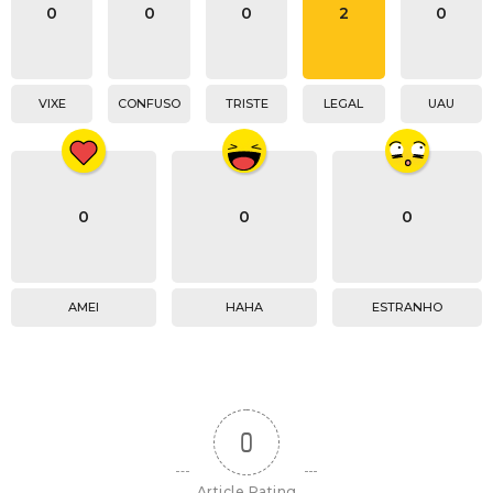
0
0
0
2
0
VIXE
CONFUSO
TRISTE
LEGAL
UAU
0
0
0
AMEI
HAHA
ESTRANHO
0
Article Rating