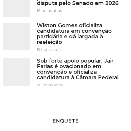
disputa pelo Senado em 2026
18 horas atrás
1
8
h
Wiston Gomes oficializa
o
candidatura em convenção
r
partidária e dá largada à
a
reeleição
s
a
19 horas atrás
1
t
9
Sob forte apoio popular, Jair
r
h
Farias é ovacionado em
á
o
convenção e oficializa
s
r
candidatura à Câmara Federal
a
s
20 horas atrás
2
a
0
t
h
r
o
á
r
s
a
s
ENQUETE
a
t