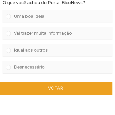
O que você achou do Portal BicoNews?
r
á
s
Uma boa idéia
Vai trazer muita informação
Igual aos outros
Desnecessário
VOTAR