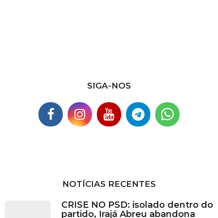
u
i
v
o
s
SIGA-NOS
NOTÍCIAS RECENTES
CRISE NO PSD: isolado dentro do
partido, Irajá Abreu abandona