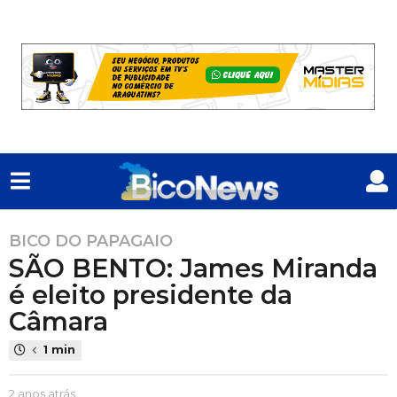
BICO DO PAPAGAIO
2
SÃO BENTO: James Miranda
a
n
é eleito presidente da
o
Câmara
s
a
1 min
t
r
P
2 anos atrás
2