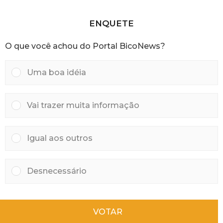
s
a
s
a
ENQUETE
t
r
O que você achou do Portal BicoNews?
á
s
Uma boa idéia
Vai trazer muita informação
Igual aos outros
Desnecessário
VOTAR