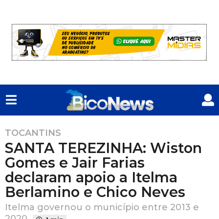
TOCANTINS
2
SANTA TEREZINHA: Wiston
a
n
Gomes e Jair Farias
o
declaram apoio a Itelma
s
Berlamino e Chico Neves
a
t
Itelma governou o município entre 2013 e
r
2020