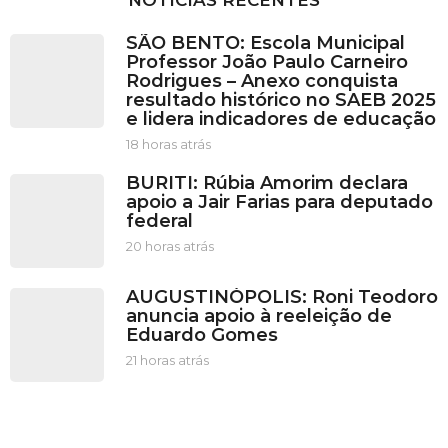
SÃO BENTO: Escola Municipal
Professor João Paulo Carneiro
Rodrigues – Anexo conquista
resultado histórico no SAEB 2025
e lidera indicadores de educação
18 horas atrás
1
8
BURITI: Rúbia Amorim declara
h
apoio a Jair Farias para deputado
o
federal
r
a
20 horas atrás
2
s
0
a
h
AUGUSTINÓPOLIS: Roni Teodoro
t
o
anuncia apoio à reeleição de
r
r
Eduardo Gomes
á
a
s
s
21 horas atrás
2
a
1
t
h
r
o
á
r