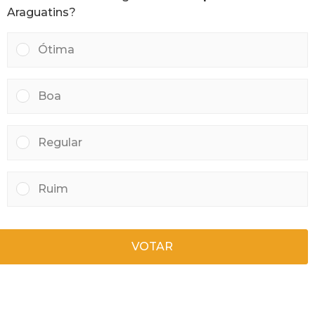
á
Araguatins?
s
Ótima
Boa
Regular
Ruim
VOTAR