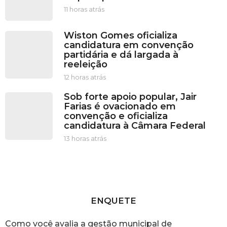
11 horas atrás
1
1
h
Wiston Gomes oficializa
o
candidatura em convenção
r
partidária e dá largada à
a
reeleição
s
a
12 horas atrás
1
t
2
Sob forte apoio popular, Jair
r
h
Farias é ovacionado em
á
o
convenção e oficializa
s
r
candidatura à Câmara Federal
a
s
13 horas atrás
1
a
3
t
h
r
o
á
r
s
a
s
ENQUETE
a
t
Como você avalia a gestão municipal de
r