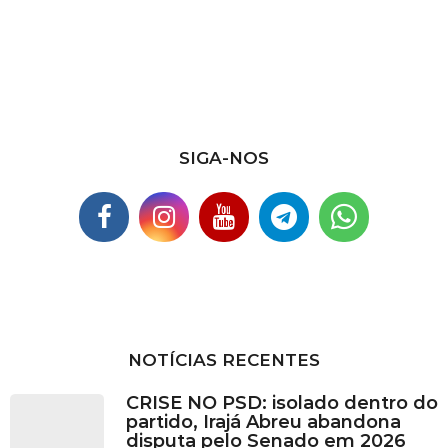
i
v
o
s
SIGA-NOS
NOTÍCIAS RECENTES
CRISE NO PSD: isolado dentro do
partido, Irajá Abreu abandona
disputa pelo Senado em 2026