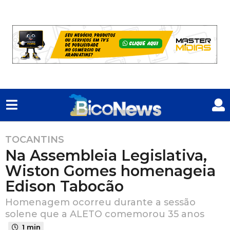
TOCANTINS
2
Na Assembleia Legislativa,
a
n
Wiston Gomes homenageia
o
Edison Tabocão
s
a
Homenagem ocorreu durante a sessão
solene que a ALETO comemorou 35 anos
t
r
1 min