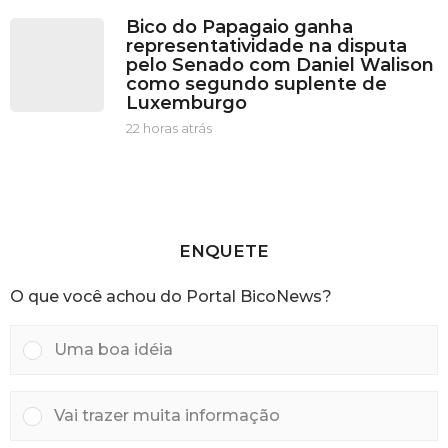
r
1
Bico do Papagaio ganha
á
h
representatividade na disputa
s
o
pelo Senado com Daniel Walison
r
como segundo suplente de
a
Luxemburgo
s
a
22 horas atrás
2
t
2
r
h
á
o
s
r
a
s
ENQUETE
a
t
O que você achou do Portal BicoNews?
r
á
s
Uma boa idéia
Vai trazer muita informação