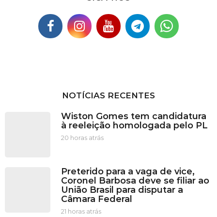
NOTÍCIAS RECENTES
Wiston Gomes tem candidatura
à reeleição homologada pelo PL
20 horas atrás
2
0
h
o
Preterido para a vaga de vice,
r
Coronel Barbosa deve se filiar ao
a
União Brasil para disputar a
s
Câmara Federal
a
t
21 horas atrás
2