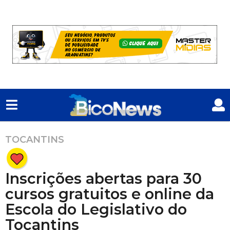
TOCANTINS
1
a
n
Inscrições abertas para 30
o
a
cursos gratuitos e online da
t
Escola do Legislativo do
r
Tocantins
á