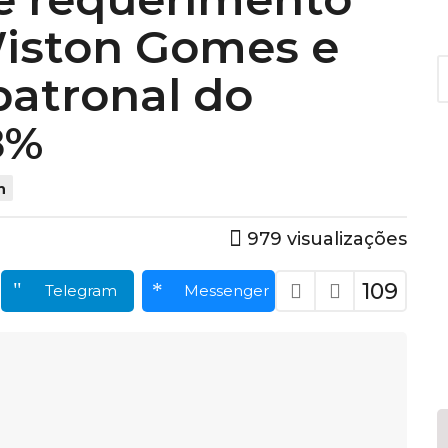
iston Gomes e
A
patronal do
r
q
u
8%
i
v
o
n
s
979
visualizações
109
Telegram
Messenger