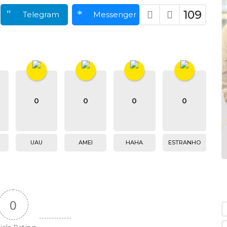
109
Telegram
Messenger
0
0
0
0
UAU
AMEI
HAHA
ESTRANHO
0