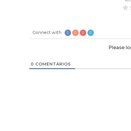
Art
Connect with
Please l
0
COMENTÁRIOS