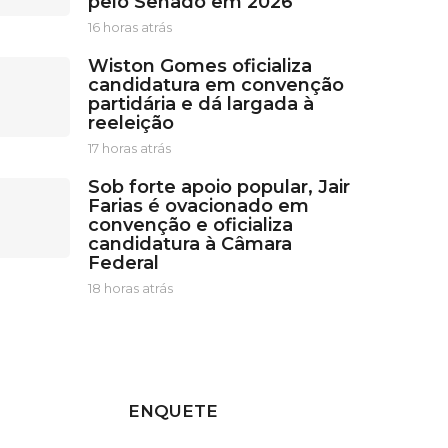
pelo Senado em 2026
16 horas atrás
1
6
Wiston Gomes oficializa
h
candidatura em convenção
o
partidária e dá largada à
r
reeleição
a
s
17 horas atrás
1
a
7
t
Sob forte apoio popular, Jair
h
r
Farias é ovacionado em
o
á
convenção e oficializa
r
s
candidatura à Câmara
a
Federal
s
a
18 horas atrás
1
t
8
r
h
á
o
s
r
a
s
ENQUETE
a
t