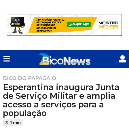
BICO DO PAPAGAIO
1
Esperantina inaugura Junta
m
ê
de Serviço Militar e amplia
s
acesso a serviços para a
a
população
t
r
1 min
á