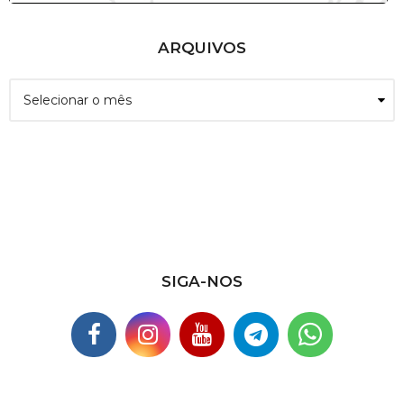
ARQUIVOS
A
r
q
u
i
v
o
s
SIGA-NOS