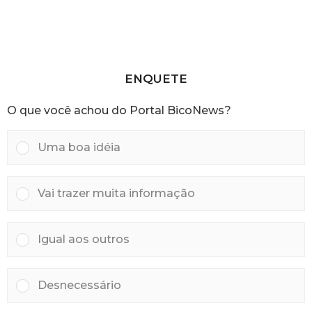
r
h
á
o
s
r
a
s
a
ENQUETE
t
r
O que você achou do Portal BicoNews?
á
s
Uma boa idéia
Vai trazer muita informação
Igual aos outros
Desnecessário