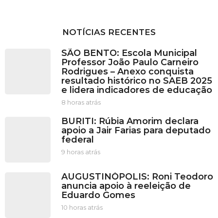
NOTÍCIAS RECENTES
SÃO BENTO: Escola Municipal
Professor João Paulo Carneiro
Rodrigues – Anexo conquista
resultado histórico no SAEB 2025
e lidera indicadores de educação
8 horas atrás
8
h
BURITI: Rúbia Amorim declara
o
apoio a Jair Farias para deputado
r
federal
a
s
9 horas atrás
9
a
h
t
o
AUGUSTINÓPOLIS: Roni Teodoro
r
r
anuncia apoio à reeleição de
á
a
Eduardo Gomes
s
s
a
10 horas atrás
1
t
0