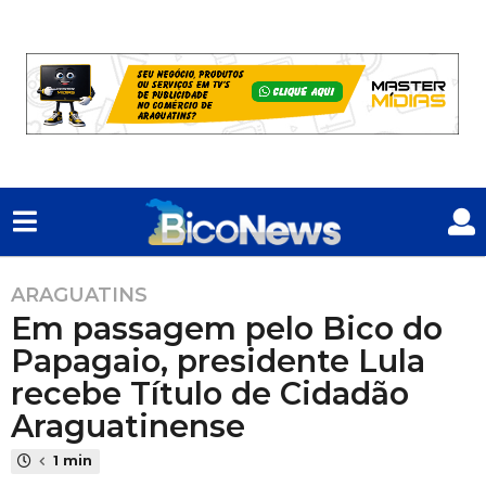
ARAGUATINS
1
Em passagem pelo Bico do
a
n
Papagaio, presidente Lula
o
recebe Título de Cidadão
a
Araguatinense
t
r
1 min
á