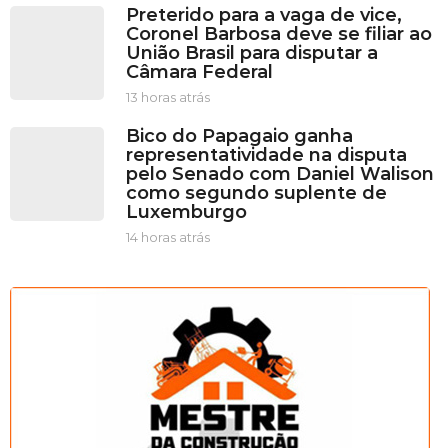
o
Preterido para a vaga de vice,
r
Coronel Barbosa deve se filiar ao
a
União Brasil para disputar a
s
Câmara Federal
a
t
13 horas atrás
1
r
3
Bico do Papagaio ganha
á
h
representatividade na disputa
s
o
pelo Senado com Daniel Walison
r
como segundo suplente de
a
Luxemburgo
s
a
14 horas atrás
1
t
4
r
h
á
o
s
r
a
s
a
t
r
á
s