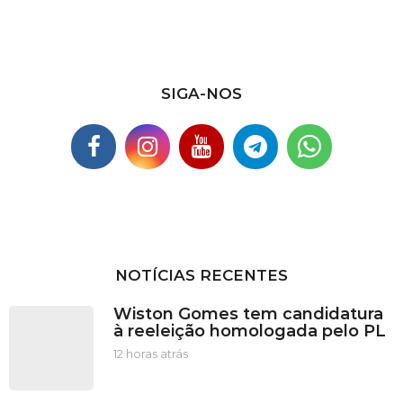
o
s
SIGA-NOS
NOTÍCIAS RECENTES
Wiston Gomes tem candidatura
à reeleição homologada pelo PL
12 horas atrás
1
2
h