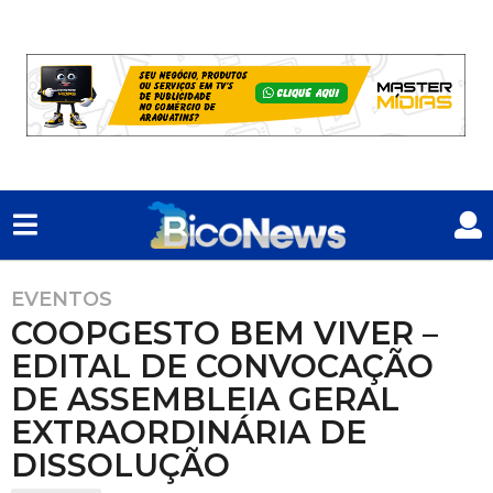
EVENTOS
1
COOPGESTO BEM VIVER –
m
ê
EDITAL DE CONVOCAÇÃO
s
DE ASSEMBLEIA GERAL
a
EXTRAORDINÁRIA DE
t
DISSOLUÇÃO
r
á