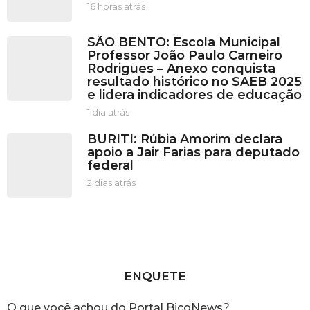
16 horas atrás
1
6
h
SÃO BENTO: Escola Municipal
o
Professor João Paulo Carneiro
r
Rodrigues – Anexo conquista
a
resultado histórico no SAEB 2025
s
e lidera indicadores de educação
a
t
1 dia atrás
1
r
d
BURITI: Rúbia Amorim declara
á
i
apoio a Jair Farias para deputado
s
a
federal
a
t
2 dias atrás
2
r
d
á
i
s
a
s
a
t
r
ENQUETE
á
s
O que você achou do Portal BicoNews?