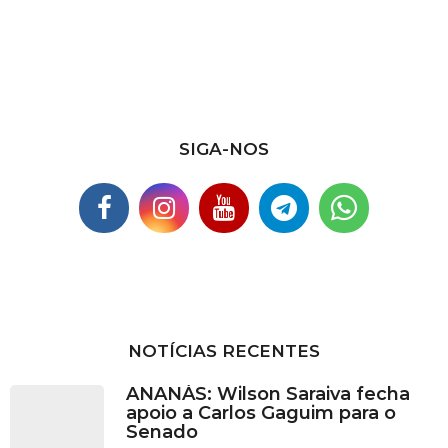
i
v
o
s
SIGA-NOS
NOTÍCIAS RECENTES
ANANÁS: Wilson Saraiva fecha
apoio a Carlos Gaguim para o
Senado