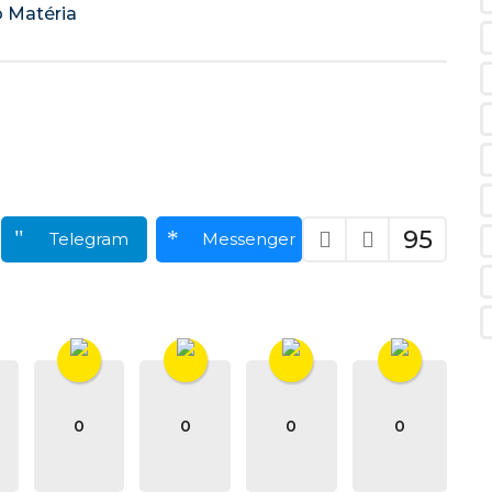
95
Telegram
Messenger
0
0
0
0