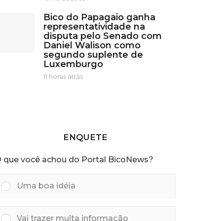
t
0
r
Bico do Papagaio ganha
h
á
representatividade na
o
s
disputa pelo Senado com
r
Daniel Walison como
a
segundo suplente de
s
Luxemburgo
a
t
11 horas atrás
1
r
1
á
h
s
o
r
a
s
ENQUETE
a
t
 que você achou do Portal BicoNews?
r
á
s
Uma boa idéia
Vai trazer muita informação