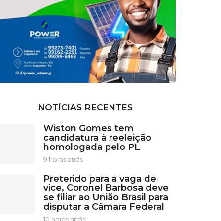
NOTÍCIAS RECENTES
Wiston Gomes tem
candidatura à reeleição
homologada pelo PL
9 horas atrás
9
h
Preterido para a vaga de
o
vice, Coronel Barbosa deve
r
se filiar ao União Brasil para
a
disputar a Câmara Federal
s
a
10 horas atrás
1