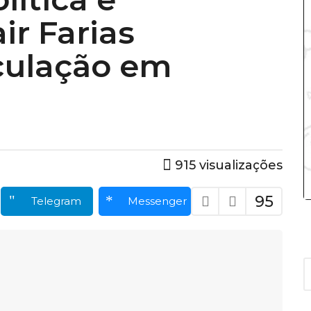
air Farias
iculação em
915
visualizações
95
Telegram
Messenger
A
r
q
u