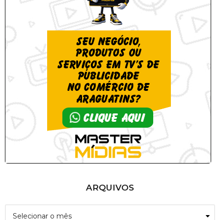
ARQUIVOS
A
r