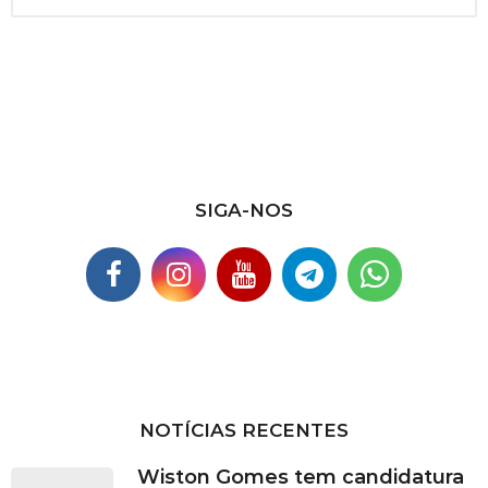
q
u
i
v
o
s
SIGA-NOS
NOTÍCIAS RECENTES
Wiston Gomes tem candidatura