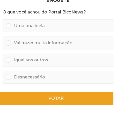
ENQUETE
a
t
O que você achou do Portal BicoNews?
r
á
s
Uma boa idéia
Vai trazer muita informação
Igual aos outros
Desnecessário
VOTAR