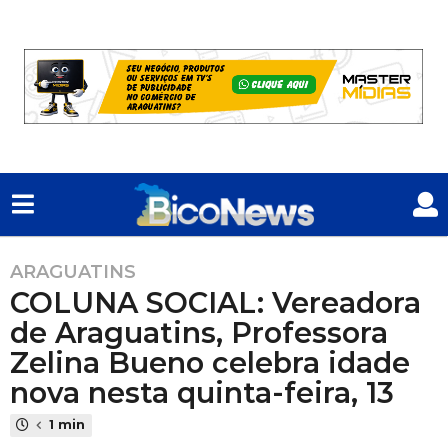
ARAGUATINS
9
COLUNA SOCIAL: Vereadora
m
e
de Araguatins, Professora
s
Zelina Bueno celebra idade
e
nova nesta quinta-feira, 13
s
a
1 min
t