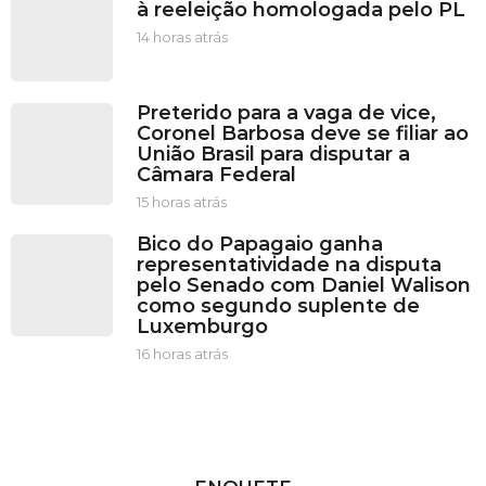
à reeleição homologada pelo PL
14 horas atrás
1
4
h
o
Preterido para a vaga de vice,
r
Coronel Barbosa deve se filiar ao
a
União Brasil para disputar a
s
Câmara Federal
a
t
15 horas atrás
1
r
5
Bico do Papagaio ganha
á
h
representatividade na disputa
s
o
pelo Senado com Daniel Walison
r
como segundo suplente de
a
Luxemburgo
s
a
16 horas atrás
1
t
6
r
h
á
o
s
r
a
s