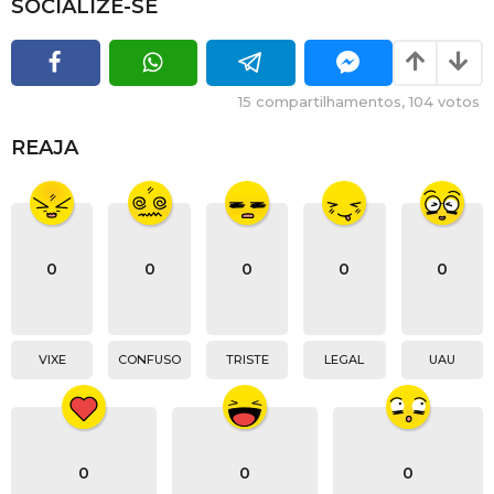
SOCIALIZE-SE
15
compartilhamentos,
104
votos
REAJA
0
0
0
0
0
VIXE
CONFUSO
TRISTE
LEGAL
UAU
0
0
0