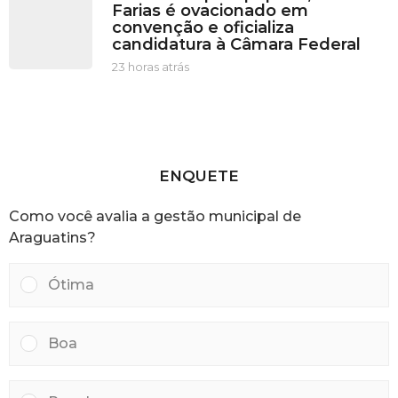
Farias é ovacionado em
á
o
convenção e oficializa
s
r
candidatura à Câmara Federal
a
s
23 horas atrás
2
a
3
t
h
r
o
á
r
s
a
s
ENQUETE
a
t
Como você avalia a gestão municipal de
r
á
Araguatins?
s
Ótima
Boa