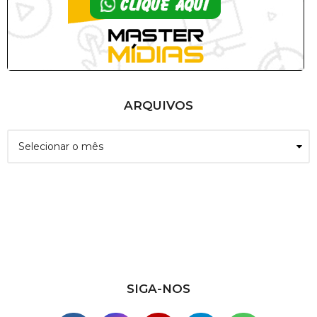
ARQUIVOS
A
r
q
u
i
v
o
s
SIGA-NOS