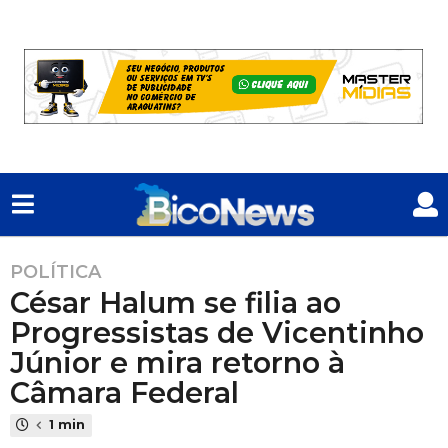
POLÍTICA
1
César Halum se filia ao
a
n
Progressistas de Vicentinho
o
Júnior e mira retorno à
a
Câmara Federal
t
r
1 min
á