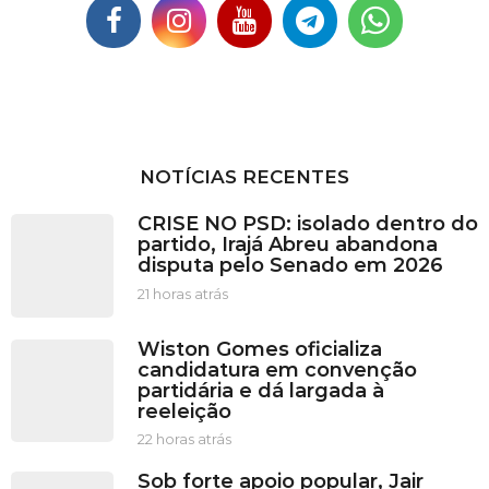
NOTÍCIAS RECENTES
CRISE NO PSD: isolado dentro do
partido, Irajá Abreu abandona
disputa pelo Senado em 2026
21 horas atrás
2
1
h
Wiston Gomes oficializa
o
candidatura em convenção
r
partidária e dá largada à
a
reeleição
s
a
22 horas atrás
2
t
2
Sob forte apoio popular, Jair
r
h