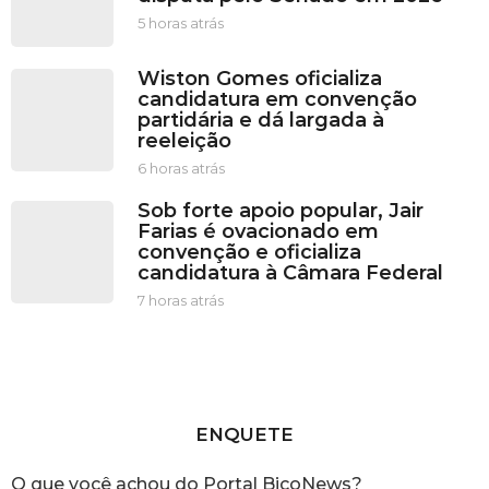
5 horas atrás
5
h
o
Wiston Gomes oficializa
r
candidatura em convenção
a
partidária e dá largada à
s
reeleição
a
t
6 horas atrás
6
r
h
Sob forte apoio popular, Jair
á
o
Farias é ovacionado em
s
r
convenção e oficializa
a
candidatura à Câmara Federal
s
a
7 horas atrás
7
t
h
r
o
á
r
s
a
s
a
ENQUETE
t
r
O que você achou do Portal BicoNews?
á