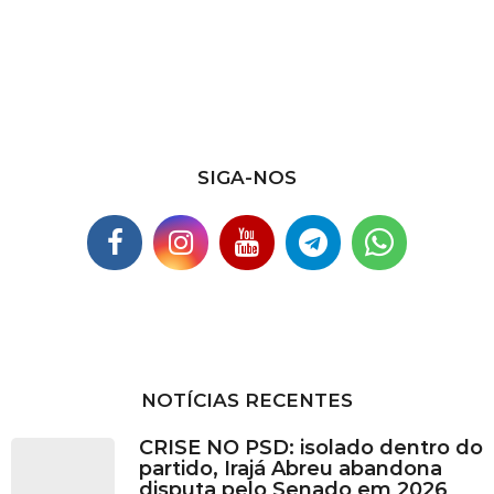
u
i
v
o
s
SIGA-NOS
NOTÍCIAS RECENTES
CRISE NO PSD: isolado dentro do
partido, Irajá Abreu abandona
disputa pelo Senado em 2026