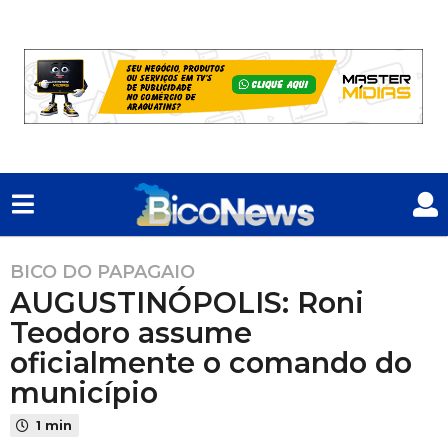
BICO DO PAPAGAIO
9
AUGUSTINÓPOLIS: Roni
m
e
Teodoro assume
s
oficialmente o comando do
e
município
s
a
1 min
t