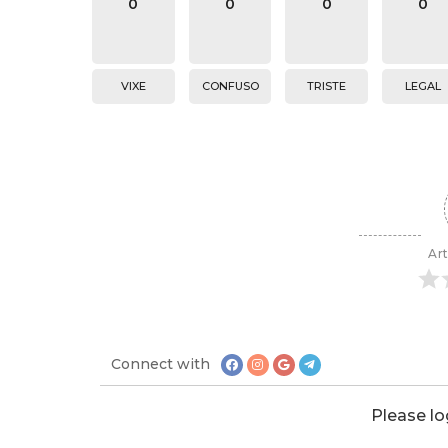
0
0
0
0
VIXE
CONFUSO
TRISTE
LEGAL
Art
Connect with
Please l