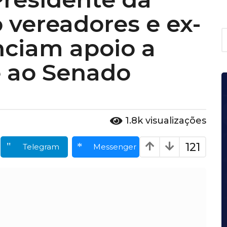
 vereadores e ex-
A
nciam apoio a
r
q
u
e ao Senado
i
v
o
s
1.8k
visualizações
121
Telegram
Messenger