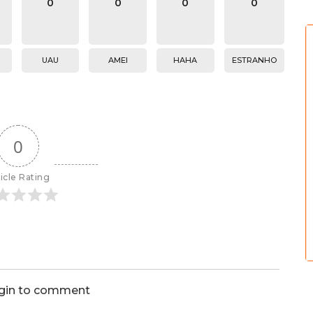
0
0
0
0
UAU
AMEI
HAHA
ESTRANHO
0
icle Rating
ogin to comment