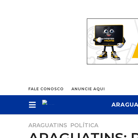
FALE CONOSCO
ANUNCIE AQUI
ARAGUA
ARAGUATINS
,
POLÍTICA
3
ARAGUATINS: P
m