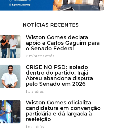
NOTÍCIAS RECENTES
Wiston Gomes declara
apoio a Carlos Gaguim para
o Senado Federal
6 minutos atrás
6
m
CRISE NO PSD: isolado
i
dentro do partido, Irajá
n
Abreu abandona disputa
u
pelo Senado em 2026
t
o
1 dia atrás
1
s
d
a
Wiston Gomes oficializa
i
t
candidatura em convenção
a
r
partidária e dá largada à
a
á
reeleição
t
s
r
1 dia atrás
1
á