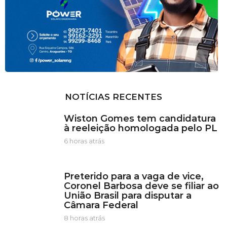
NOTÍCIAS RECENTES
Wiston Gomes tem candidatura
à reeleição homologada pelo PL
6 horas atrás
6
h
o
r
Preterido para a vaga de vice,
a
Coronel Barbosa deve se filiar ao
s
União Brasil para disputar a
a
Câmara Federal
t
r
8 horas atrás
8