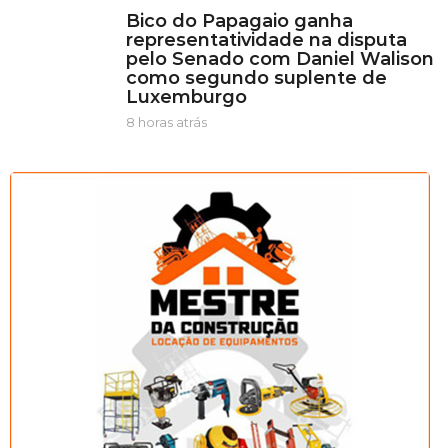
á
h
Bico do Papagaio ganha
s
o
representatividade na disputa
r
pelo Senado com Daniel Walison
a
como segundo suplente de
s
Luxemburgo
a
t
8 horas atrás
8
r
h
á
o
s
r
a
s
a
t
r
á
s