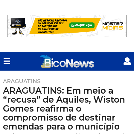
ARAGUATINS
2
ARAGUATINS: Em meio a
a
n
“recusa” de Aquiles, Wiston
o
Gomes reafirma o
s
compromisso de destinar
a
emendas para o município
t
r