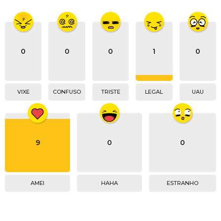
0
0
0
1
0
VIXE
CONFUSO
TRISTE
LEGAL
UAU
9
0
0
AMEI
HAHA
ESTRANHO