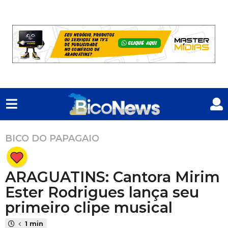
BICO DO PAPAGAIO
2
a
n
ARAGUATINS: Cantora Mirim
o
s
Ester Rodrigues lança seu
a
primeiro clipe musical
t
r
1 min