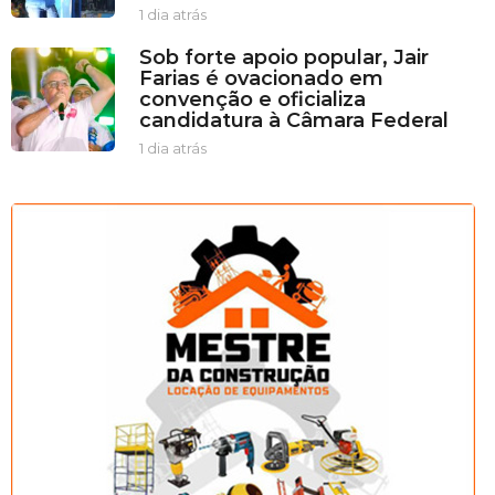
á
1 dia atrás
1
s
d
Sob forte apoio popular, Jair
i
Farias é ovacionado em
a
convenção e oficializa
a
candidatura à Câmara Federal
t
r
1 dia atrás
1
á
d
s
i
a
a
t
r
á
s