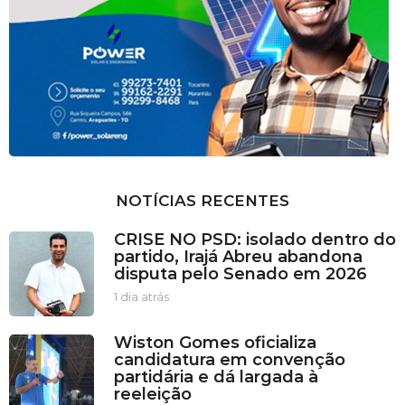
NOTÍCIAS RECENTES
CRISE NO PSD: isolado dentro do
partido, Irajá Abreu abandona
disputa pelo Senado em 2026
1 dia atrás
1
d
i
Wiston Gomes oficializa
a
candidatura em convenção
a
partidária e dá largada à
t
reeleição
r