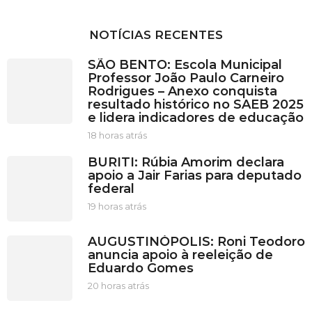
NOTÍCIAS RECENTES
SÃO BENTO: Escola Municipal
Professor João Paulo Carneiro
Rodrigues – Anexo conquista
resultado histórico no SAEB 2025
e lidera indicadores de educação
18 horas atrás
1
8
BURITI: Rúbia Amorim declara
h
apoio a Jair Farias para deputado
o
federal
r
a
19 horas atrás
1
s
9
a
h
AUGUSTINÓPOLIS: Roni Teodoro
t
o
anuncia apoio à reeleição de
r
r
Eduardo Gomes
á
a
s
s
20 horas atrás
2
a
0