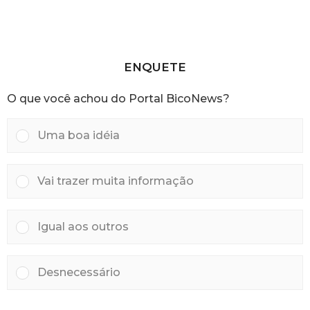
t
h
r
o
á
r
s
a
s
a
ENQUETE
t
r
O que você achou do Portal BicoNews?
á
s
Uma boa idéia
Vai trazer muita informação
Igual aos outros
Desnecessário