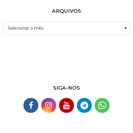
ARQUIVOS
A
r
q
u
i
v
o
s
SIGA-NOS