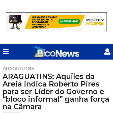
ARAGUATINS
1
ARAGUATINS: Aquiles da
a
n
Areia indica Roberto Pires
o
para ser Líder do Governo e
a
“bloco informal” ganha força
t
na Câmara
r
á