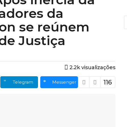
radores da
A
on se reúnem
r
q
u
de Justiça
i
v
o
s
2.2k
visualizações
116
Telegram
Messenger