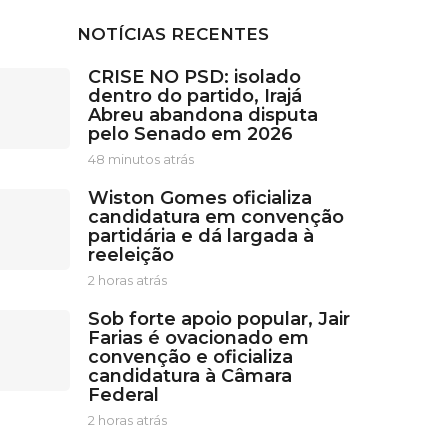
NOTÍCIAS RECENTES
CRISE NO PSD: isolado
dentro do partido, Irajá
Abreu abandona disputa
pelo Senado em 2026
48 minutos atrás
4
8
Wiston Gomes oficializa
m
candidatura em convenção
i
partidária e dá largada à
n
reeleição
u
t
2 horas atrás
2
o
h
s
Sob forte apoio popular, Jair
o
a
Farias é ovacionado em
r
t
convenção e oficializa
a
r
candidatura à Câmara
s
á
Federal
a
s
t
2 horas atrás
2
r
h