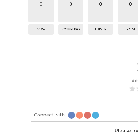
0
0
0
0
VIXE
CONFUSO
TRISTE
LEGAL
Art
Connect with
Please l