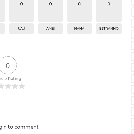
0
0
0
0
UAU
AMEI
HAHA
ESTRANHO
0
icle Rating
ogin to comment