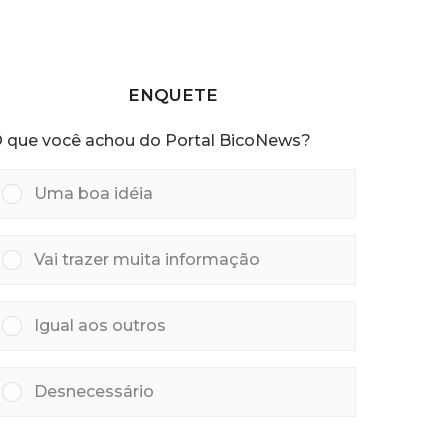
á
o
s
r
a
s
a
ENQUETE
t
r
 que você achou do Portal BicoNews?
á
s
Uma boa idéia
Vai trazer muita informação
Igual aos outros
Desnecessário