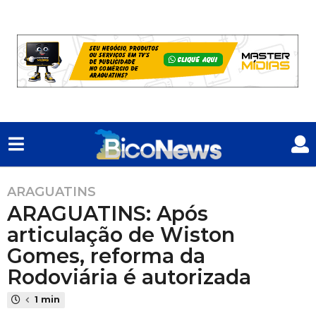
ARAGUATINS
1
ARAGUATINS: Após
a
n
articulação de Wiston
o
Gomes, reforma da
a
Rodoviária é autorizada
t
r
1 min
á