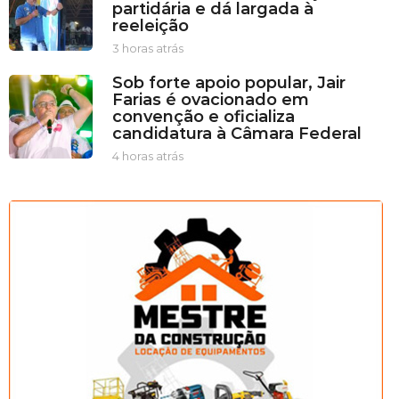
partidária e dá largada à
s
reeleição
a
t
3 horas atrás
3
r
h
Sob forte apoio popular, Jair
á
o
Farias é ovacionado em
s
r
convenção e oficializa
a
candidatura à Câmara Federal
s
a
4 horas atrás
4
t
h
r
o
á
r
s
a
s
a
t
r
á
s