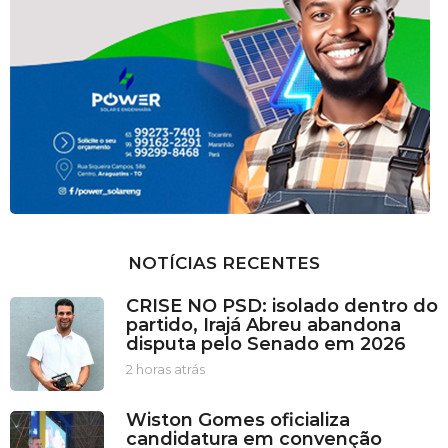
NOTÍCIAS RECENTES
CRISE NO PSD: isolado dentro do
partido, Irajá Abreu abandona
disputa pelo Senado em 2026
2 horas atrás
2
h
o
Wiston Gomes oficializa
r
candidatura em convenção
a