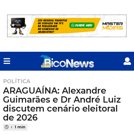
POLÍTICA
1
ARAGUAÍNA: Alexandre
a
n
Guimarães e Dr André Luiz
o
discutem cenário eleitoral
a
de 2026
t
r
1 min
á