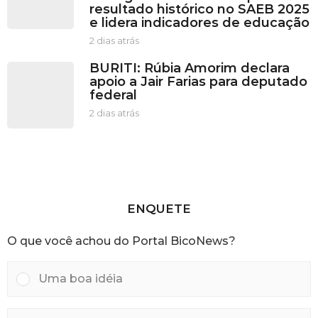
resultado histórico no SAEB 2025
t
e lidera indicadores de educação
r
á
2 dias atrás
2
s
d
BURITI: Rúbia Amorim declara
i
apoio a Jair Farias para deputado
a
federal
s
a
2 dias atrás
2
t
d
r
i
á
a
s
s
a
t
r
ENQUETE
á
s
O que você achou do Portal BicoNews?
Uma boa idéia