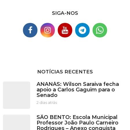
SIGA-NOS
NOTÍCIAS RECENTES
ANANÁS: Wilson Saraiva fecha
apoio a Carlos Gaguim para o
Senado
2 dias atrás
2
d
i
SÃO BENTO: Escola Municipal
a
Professor João Paulo Carneiro
s
Rodrigues – Anexo conquista
a