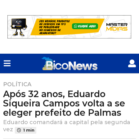
POLÍTICA
2
Após 32 anos, Eduardo
a
n
Siqueira Campos volta a se
o
eleger prefeito de Palmas
s
a
Eduardo comandará a capital pela segunda
vez
t
1 min
r