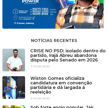
NOTÍCIAS RECENTES
CRISE NO PSD: isolado dentro do
partido, Irajá Abreu abandona
disputa pelo Senado em 2026
3 horas atrás
3
h
o
Wiston Gomes oficializa
r
candidatura em convenção
a
partidária e dá largada à
s
reeleição
a
t
4 horas atrás
4
r
h
Sob forte apoio popular, Jair
á
o