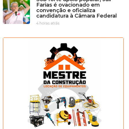
Farias é ovacionado em
s
r
convenção e oficializa
a
candidatura à Câmara Federal
s
a
4 horas atrás
4
t
h
r
o
á
r
s
a
s
a
t
r
á
s