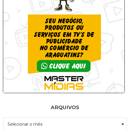
ARQUIVOS
A
r