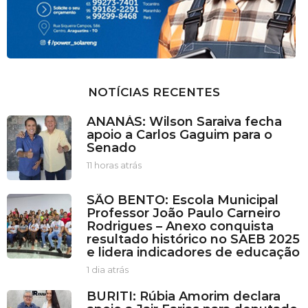
NOTÍCIAS RECENTES
ANANÁS: Wilson Saraiva fecha
apoio a Carlos Gaguim para o
Senado
11 horas atrás
1
1
h
SÃO BENTO: Escola Municipal
o
Professor João Paulo Carneiro
r
Rodrigues – Anexo conquista
a
resultado histórico no SAEB 2025
s
e lidera indicadores de educação
a
t
1 dia atrás
1
r
d
BURITI: Rúbia Amorim declara
á
i