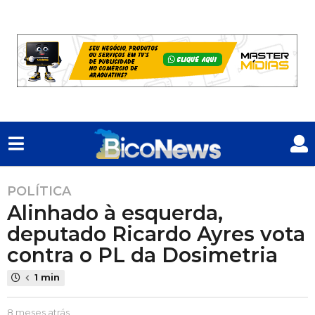
POLÍTICA
8
Alinhado à esquerda,
m
e
deputado Ricardo Ayres vota
s
contra o PL da Dosimetria
e
s
1 min
a
t
P
8 meses atrás
8