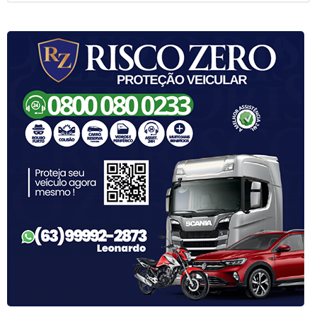
q
u
i
v
o
s